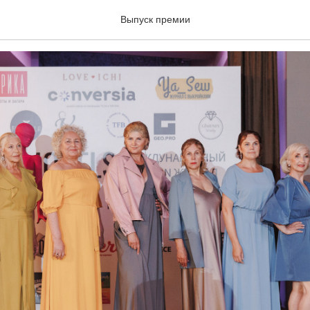
HI
Выпуск премии