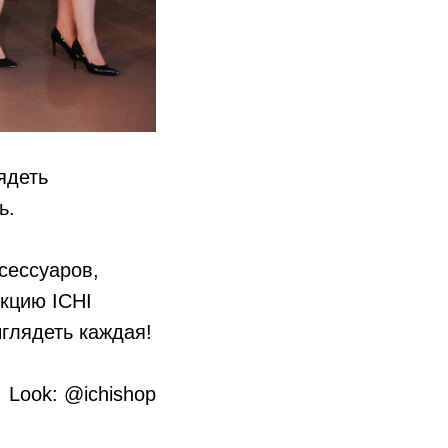
ядеть
ь.
сессуаров,
кцию ICHI
ыглядеть каждая!
Look: @ichishop