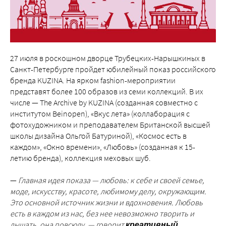
27 июля в роскошном дворце Трубецких-Нарышкиных в
Санкт-Петербурге пройдет юбилейный показ российского
бренда KUZINA. На ярком fashion-мероприятии
представят более 100 образов из семи коллекций. В их
числе — The Archive by KUZINA (созданная совместно с
институтом Beinopen), «Вкус лета» (коллаборация с
фотохудожником и преподавателем Британской высшей
школы дизайна Ольгой Батуриной), «Космос есть в
каждом», «Окно времени», «Любовь» (созданная к 15-
летию бренда), коллекция меховых шуб.
—
Главная идея показа — любовь: к себе и своей семье,
моде, искусству, красоте, любимому делу, окружающим.
Это основной источник жизни и вдохновения. Любовь
есть в каждом из нас, без нее невозможно творить и
дышать, она повсюду, — говорит
креативный