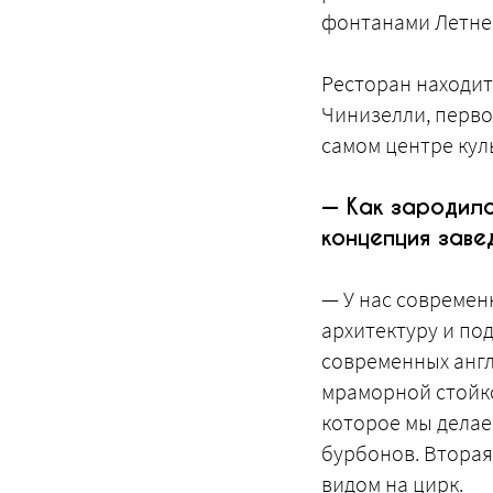
фонтанами Летнег
Ресторан находит
Чинизелли, перво
самом центре куль
— Как зародила
концепция заве
— У нас современ
архитектуру и под
современных англи
мраморной стойк
которое мы делаем
бурбонов. Вторая
видом на цирк.