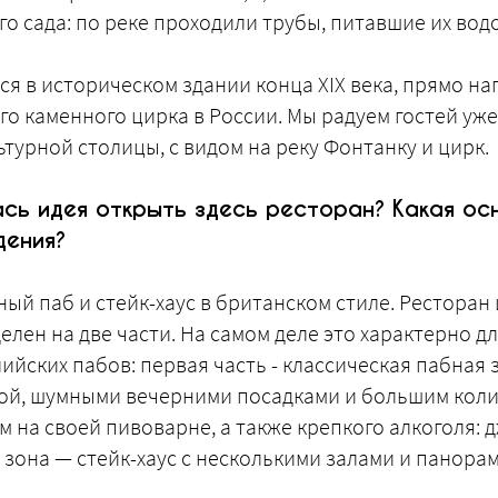
о сада: по реке проходили трубы, питавшие их вод
ся в историческом здании конца XIX века, прямо н
го каменного цирка в России. Мы радуем гостей уже
турной столицы, с видом на реку Фонтанку и цирк.
сь идея открыть здесь ресторан? Какая ос
дения?
ный паб и стейк-хаус в британском стиле. Ресторан
елен на две части. На самом деле это характерно д
йских пабов: первая часть - классическая пабная 
ой, шумными вечерними посадками и большим коли
 на своей пивоварне, а также крепкого алкоголя: д
 зона — стейк-хаус с несколькими залами и панора