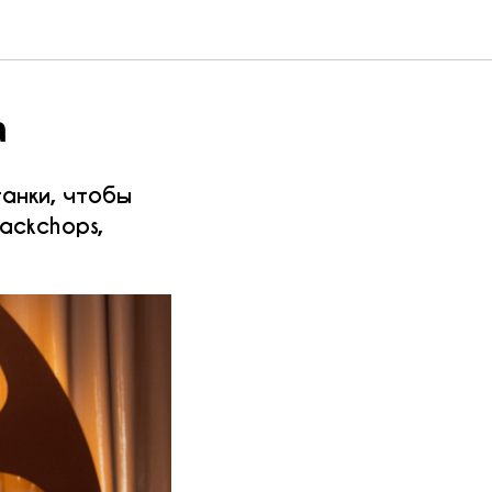
а
анки, чтобы
ackchops,