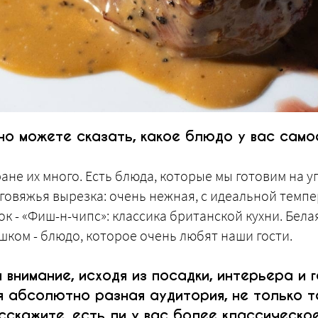
но можете сказать, какое блюдо у вас само
не их много. Есть блюда, которые мы готовим на у
о говяжья вырезка: очень нежная, с идеальной темп
ок - «Фиш-н-чипс»: классика британской кухни. Бел
шком - блюдо, которое очень любят наши гости.
внимание, исходя из посадки, интерьера и г
 абсолютно разная аудитория, не только т
асскажите, есть ли у вас более классическо