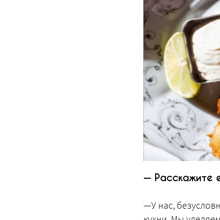
— Расскажите 
—У нас, безусловн
кухни. Мы уделяе