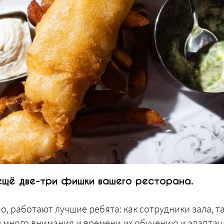
ещё две-три фишки вашего ресторана.
о, работают лучшие ребята: как сотрудники зала, т
м много внимания и времени их обучению и адаптац