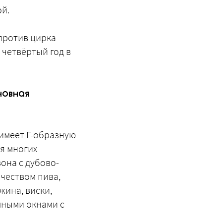
ой.
апротив цирка
 четвёртый год в
новная
 имеет Г-образную
ля многих
зона с дубово-
чеством пива,
жина, виски,
мными окнами с