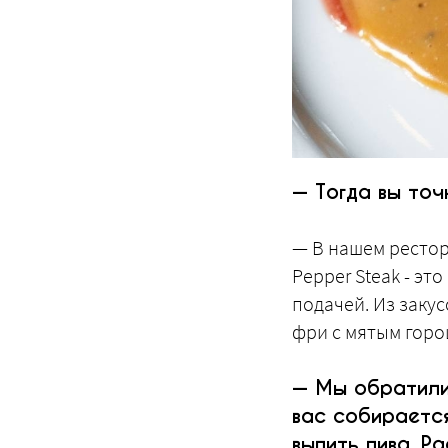
— Тогда вы точ
— В нашем рестора
Pepper Steak - эт
подачей. Из закус
фри с мятым горо
— Мы обратили 
вас собирается
выпить пива. Р