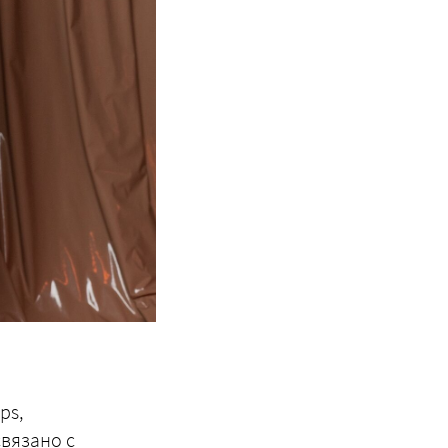
ps,
вязано с