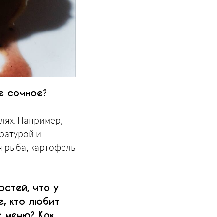
е сочное?
глях. Например,
ературой и
ая рыба, картофель
остей, что у
е, кто любит
е меню? Как