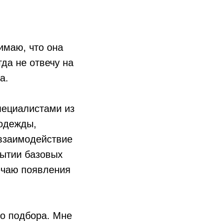
имаю, что она
да не отвечу на
а.
пециалистами из
 одежды,
 взаимодействие
рытии базовых
ючаю появления
го подбора. Мне