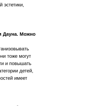
 эстетики,
м Дауна. Можно
ганизовывать
они тоже могут
ти и повышать
атегории детей,
ностей имеет