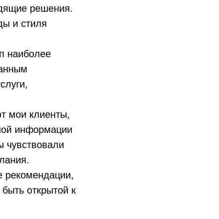
одящие решения.
ды и стиля
п наиболее
ванным
слуги,
т мои клиенты,
ной информации
ы чувствовали
лания.
е рекомендации,
быть открытой к