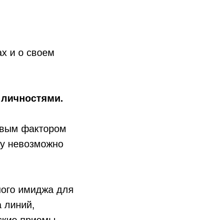
х и о своем
 личностями.
евым фактором
ту невозможно
ного имиджа для
а линий,