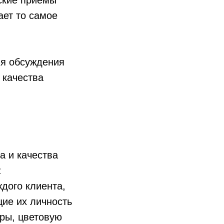
еские приемы
ает то самое
мя обсуждения
 качества
 и качества
:
ждого клиента,
щие их личность
ры, цветовую