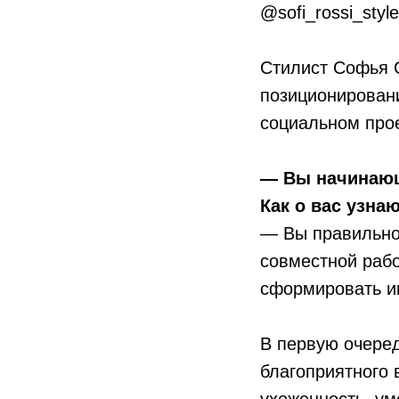
@sofi_rossi_style
Стилист Софья С
позиционирован
социальном прое
— Вы начинающ
Как о вас узна
— Вы правильно
совместной рабо
сформировать и
В первую очеред
благоприятного 