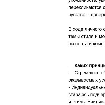
ухоженность, ум
перекликаются с
чувство – довер
В ходе личного 
темы стиля и м
эксперта и комп
— Каких принц
— Стремлюсь об
оказываемых ус
- Индивидуальны
стараюсь подчер
и стиль. Учитыв