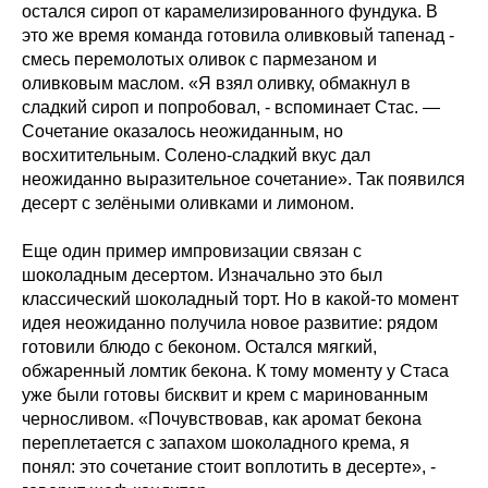
остался сироп от карамелизированного фундука. В
это же время команда готовила оливковый тапенад -
смесь перемолотых оливок с пармезаном и
оливковым маслом. «Я взял оливку, обмакнул в
сладкий сироп и попробовал, - вспоминает Стас. —
Сочетание оказалось неожиданным, но
восхитительным. Солено‑сладкий вкус дал
неожиданно выразительное сочетание». Так появился
десерт с зелёными оливками и лимоном.
Еще один пример импровизации связан с
шоколадным десертом. Изначально это был
классический шоколадный торт. Но в какой‑то момент
идея неожиданно получила новое развитие: рядом
готовили блюдо с беконом. Остался мягкий,
обжаренный ломтик бекона. К тому моменту у Стаса
уже были готовы бисквит и крем с маринованным
черносливом. «Почувствовав, как аромат бекона
переплетается с запахом шоколадного крема, я
понял: это сочетание стоит воплотить в десерте», -