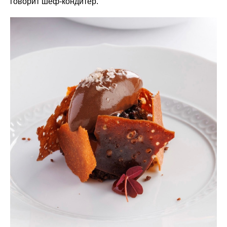
говорит шеф‑кондитер.